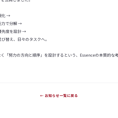
化 →
能力で分解 →
優先度を設計 →
並び替え、日々のタスクへ。
く「努力の方向と順序」を設計するという、Essenceの本質的な
← お知らせ一覧に戻る