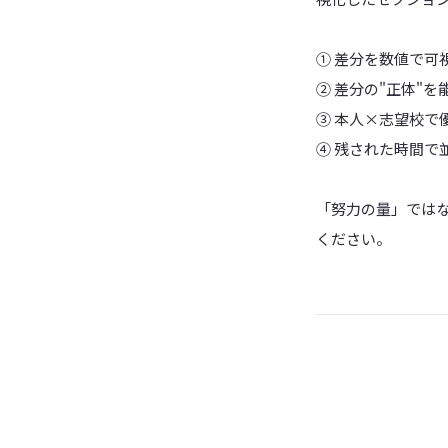
① 差分を数値で可視
② 差分の"正体"を
③ 本人×志望校で
④ 残された時間で
「努力の量」ではな
ください。